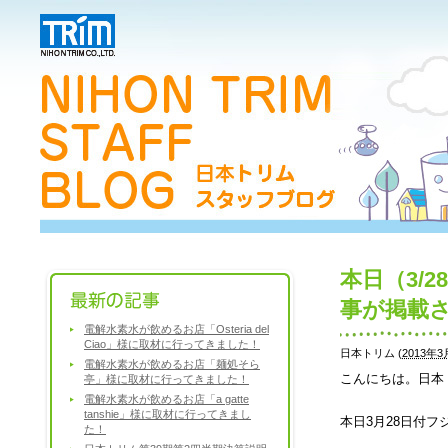
本日（3/
事が掲載
電解水素水が飲めるお店「Osteria del
Ciao」様に取材に行ってきました！
日本トリム
(
2013年3月
電解水素水が飲めるお店「麺処そら
こんにちは。日本
亭」様に取材に行ってきました！
電解水素水が飲めるお店「a gatte
tanshie」様に取材に行ってきまし
本日3月28日付
た！