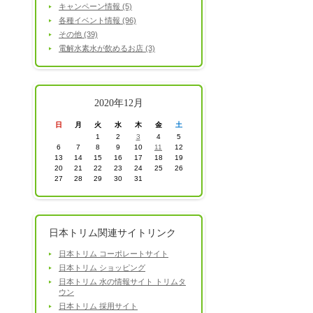
キャンペーン情報 (5)
各種イベント情報 (96)
その他 (39)
電解水素水が飲めるお店 (3)
2020年12月
日
月
火
水
木
金
土
1
2
3
4
5
6
7
8
9
10
11
12
13
14
15
16
17
18
19
20
21
22
23
24
25
26
27
28
29
30
31
日本トリム関連サイトリンク
日本トリム コーポレートサイト
日本トリム ショッピング
日本トリム 水の情報サイト トリムタ
ウン
日本トリム 採用サイト