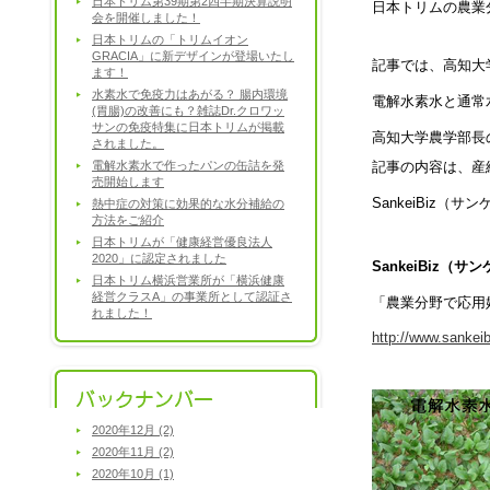
日本トリム第39期第2四半期決算説明
日本トリムの農業
会を開催しました！
日本トリムの「トリムイオン
GRACIA」に新デザインが登場いたし
記事では、高知大
ます！
水素水で免疫力はあがる？ 腸内環境
電解水素水と通常
(胃腸)の改善にも？雑誌Dr.クロワッ
サンの免疫特集に日本トリムが掲載
高知大学農学部長
されました。
電解水素水で作ったパンの缶詰を発
記事の内容は、産
売開始します
SankeiBiz
熱中症の対策に効果的な水分補給の
方法をご紹介
日本トリムが「健康経営優良法人
2020」に認定されました
SankeiBiz（サ
日本トリム横浜営業所が「横浜健康
経営クラスA」の事業所として認証さ
「農業分野で応用
れました！
http://www.sankei
2020年12月 (2)
2020年11月 (2)
2020年10月 (1)